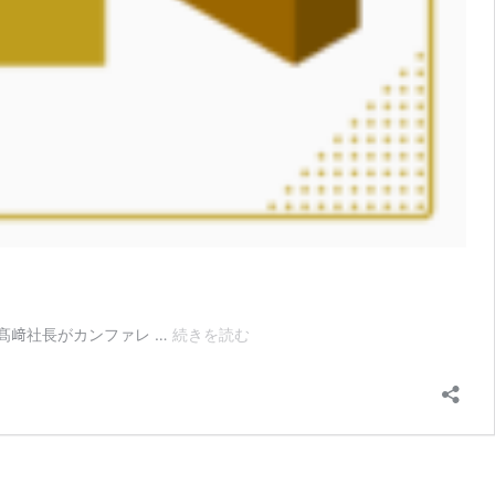
ベ
、髙﨑社長がカンファレ …
続きを読む
ス
ト
ベ
ン
チ
ャ