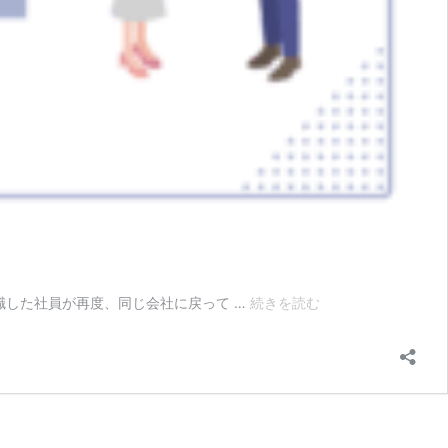
ア
職した社員が再度、同じ会社に戻って …
続きを読む
ル
ム
ナ
イ
採
用