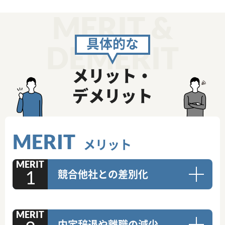
MERIT &
具体的な
DEMERIT
メリット・
デメリット
MERIT
メリット
MERIT
競合他社との差別化
MERIT
内定辞退や離職の減少