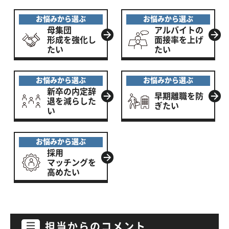
お悩みから選ぶ
お悩みから選ぶ
母集団
アルバイトの
形成を
強化し
面接率を上げ
たい
たい
お悩みから選ぶ
お悩みから選ぶ
新卒の
内定辞
早期離職を
防
退を
減らした
ぎたい
い
お悩みから選ぶ
採用
マッチング
を
高めたい
担当からのコメント