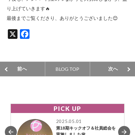
り上げていきます🔥
最後までご覧くださり、ありがとうございました😊
X
F
a
c
e
BLOG TOP
前へ
次へ
b
o
o
k
PICK UP
2025.05.01
第18期キックオフ＆社員総会を
実施しました🌸