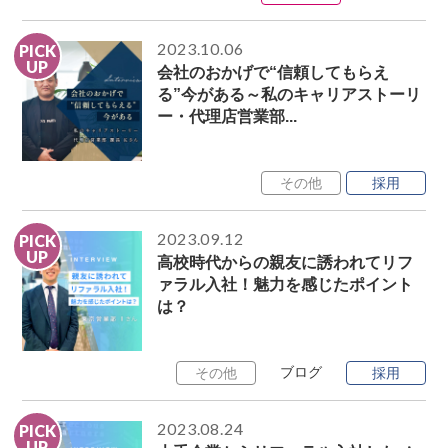
2023.10.06
PICK
UP
会社のおかげで“信頼してもらえ
る”今がある～私のキャリアストーリ
ー・代理店営業部...
その他
採用
2023.09.12
PICK
UP
高校時代からの親友に誘われてリフ
ァラル入社！魅力を感じたポイント
は？
ブログ
その他
採用
2023.08.24
PICK
UP