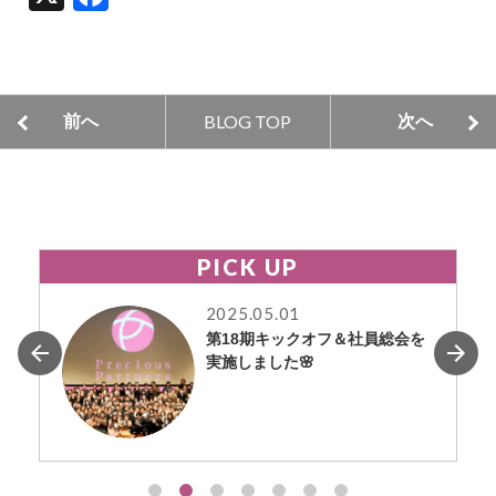
a
c
e
BLOG TOP
前へ
次へ
b
o
o
k
PICK UP
2025.05.01
第18期キックオフ＆社員総会を
実施しました🌸