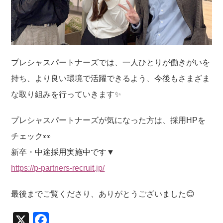
プレシャスパートナーズでは、一人ひとりが働きがいを
持ち、より良い環境で活躍できるよう、今後もさまざま
な取り組みを行っていきます✨
プレシャスパートナーズが気になった方は、採用HPを
チェック👀
新卒・中途採用実施中です▼
https://p-partners-recruit.jp/
最後までご覧くださり、ありがとうございました😊
X
F