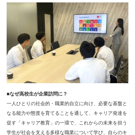
o
k
■なぜ高校生が企業訪問に？
一人ひとりの社会的・職業的自立に向け、必要な基盤と
なる能力や態度を育てることを通して、キャリア発達を
促す「キャリア教育」の一環で、これからの未来を担う
学生が社会を支える多様な職業について学び、自らのキ