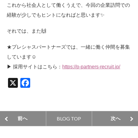
これから社会人として働くうえで、今回の企業訪問での
経験が少しでもヒントになればと思います✨
それでは、また🙌
★プレシャスパートナーズでは、一緒に働く仲間を募集
しています☺
▶ 採用サイトはこちら：
https://p-partners-recruit.jp/
X
F
a
c
e
BLOG TOP
前へ
次へ
b
o