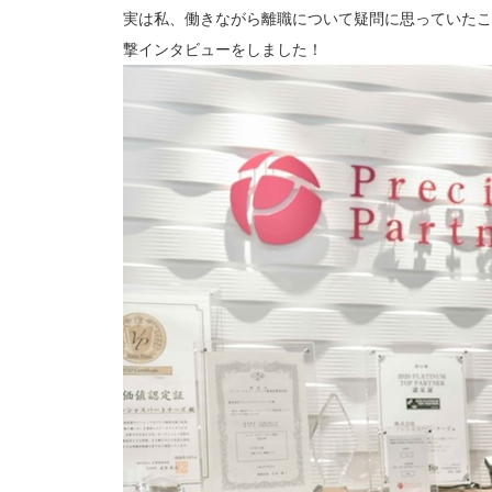
e
実は私、働きながら離職について疑問に思っていたこ
b
撃インタビューをしました！
o
o
k