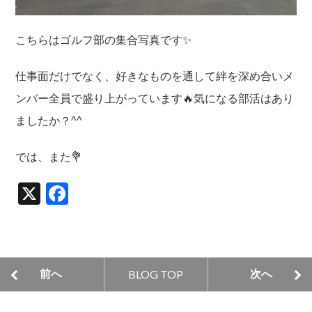
こちらはゴルフ部の集合写真です✨
仕事面だけでなく、好きなものを通して絆を深め合いメ
ンバー全員で盛り上がっています🔥気になる部活はあり
ましたか？^^
では、また💐
X
F
a
c
e
BLOG TOP
前へ
次へ
b
o