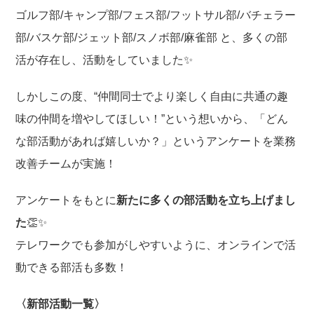
o
ゴルフ部/キャンプ部/フェス部/フットサル部/バチェラー
o
部/バスケ部/ジェット部/スノボ部/麻雀部 と、多くの部
k
活が存在し、活動をしていました✨
しかしこの度、“仲間同士でより楽しく自由に共通の趣
味の仲間を増やしてほしい！”という想いから、「どん
な部活動があれば嬉しいか？」というアンケートを業務
改善チームが実施！
アンケートをもとに
新たに多くの部活動を立ち上げまし
た
👏✨
テレワークでも参加がしやすいように、オンラインで活
動できる部活も多数！
〈新部活動一覧〉