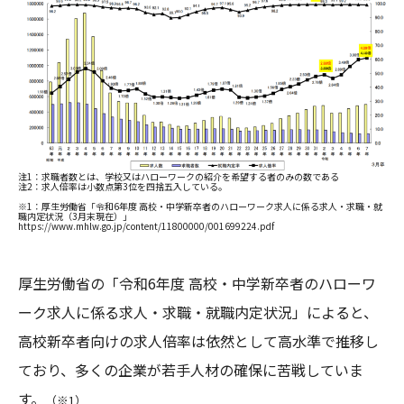
注1：求職者数とは、学校又はハローワークの紹介を希望する者のみの数である
注2：求人倍率は小数点第3位を四捨五入している。
※1：厚生労働省「令和6年度 高校・中学新卒者のハローワーク求人に係る求人・求職・就
職内定状況（3月末現在）」
https://www.mhlw.go.jp/content/11800000/001699224.pdf
厚生労働省の「令和6年度 高校・中学新卒者のハローワ
ーク求人に係る求人・求職・就職内定状況」によると、
高校新卒者向けの求人倍率は依然として高水準で推移し
ており、多くの企業が若手人材の確保に苦戦していま
す。
（※1）