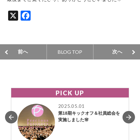
X
F
a
c
e
BLOG TOP
前へ
次へ
b
o
o
k
PICK UP
2025.05.01
第18期キックオフ＆社員総会を
実施しました🌸