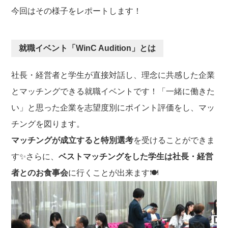
o
今回はその様子をレポートします！
o
k
就職イベント「WinC Audition」とは
社長・経営者と学生が直接対話し、理念に共感した企業
とマッチングできる就職イベントです！「一緒に働きた
い」と思った企業を志望度別にポイント評価をし、マッ
チングを図ります。
マッチングが成立すると特別選考
を受けることができま
す✨さらに、
ベストマッチングをした学生は社長・経営
者とのお食事会
に行くことが出来ます🍽