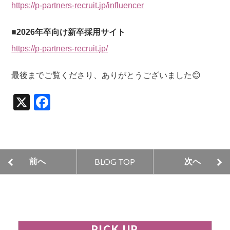
https://p-partners-recruit.jp/influencer
■2026年卒向け新卒採用サイト
https://p-partners-recruit.jp/
最後までご覧くださり、ありがとうございました😊
X
F
a
c
e
BLOG TOP
前へ
次へ
b
o
o
k
PICK UP