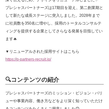
o
k
プレシャスパートナーズは17期目を迎え、第二創業期と
して新たな成長ステージに突入しました。2028年まで
に社員数を350名に増やし、採用のトータルコンサルテ
ィングを提供する企業としてさらなる発展を目指してい
ます🔥
▼リニューアルされた採用サイトはこちら
https://p-partners-recruit.jp/
🔍コンテンツの紹介
プレシャスパートナーズのミッション・ビジョン・バリ
ューや事業内容、働き方などをより深く知っていただけ
るコンテンツをたくさんご用意しました😊