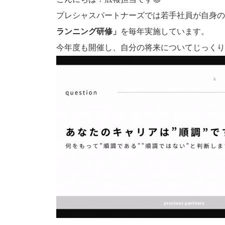
c
e
プレシャスパートナーズでは若手社員が自身の
b
ランニング研修」
を毎年実施しています。
o
今年度も開催し、自分の将来についてじっくり
o
k