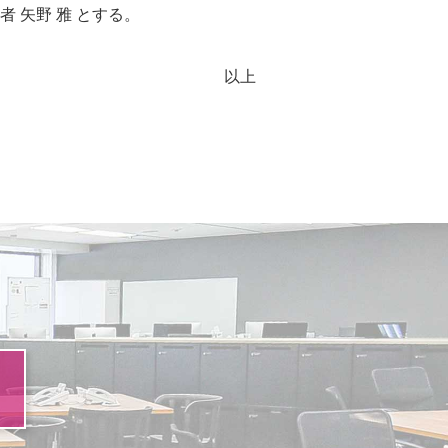
 矢野 雅 とする。
以上