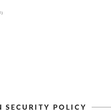
梓）
 SECURITY POLICY