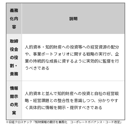
義務
化内
説明
容
取締
人的資本・知的財産への投資等への経営資源の配分
役会
や、事業ポートフォリオに関する戦略の実行が、企
の役
業の持続的な成長に資するように実効的に監督を行
割・
うべきである
責務
情報
人的資本と並んで知的財産への投資と自社の経営戦
開示
略・経営課題との整合性を意識しつつ、分かりやす
の充
く具体的に情報を開示・提供すべきである
実
※日経クロステック「知財情報の開示を義務化 コーポレートガバナンス・コード改定」