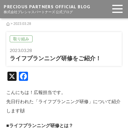
PRECIOUS PARTNERS OFFICIAL BLOG
株式会社プレシャスパートナーズ 公式ブログ
> 2023.03.28
取り組み
2023.03.28
ライフプランニング研修をご紹介！
X
F
a
c
こんにちは！広報担当です。
e
先日行われた「ライフプランニング研修」について紹介
b
します🙌
o
■ライフプランニング研修とは？