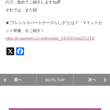
ので、改めてご紹介しますね🌈
それでは、また🙌
★“プレシャスパートナーズらしさ”とは？「マインドセ
ット研修」をご紹介！
https://p-partners.co.jp/blog/tag_03/2022/pp221219/
X
F
a
c
e
BLOG TOP
前へ
次へ
b
o
o
k