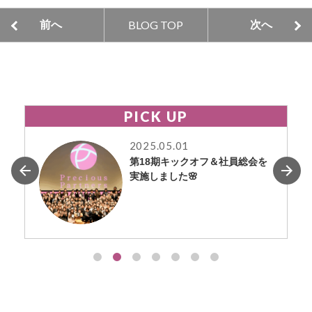
e
BLOG TOP
前へ
次へ
b
o
o
k
PICK UP
2025.05.01
第18期キックオフ＆社員総会を
実施しました🌸