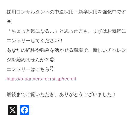
採用コンサルタントの中途採用・新卒採用を強化中です
🔥
「ちょっと気になる…」と思った方も、まずはお気軽に
エントリーしてください！
あなたの経験や強みを活かせる環境で、新しいチャレン
ジを始めませんか？😊
エントリーはこちら👇
https://p-partners-recruit.jp/recruit
最後までご覧いただき、ありがとうございました！
X
F
a
c