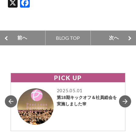
X
F
a
c
e
BLOG TOP
前へ
次へ
b
o
o
k
PICK UP
2025.05.01
第18期キックオフ＆社員総会を
実施しました🌸