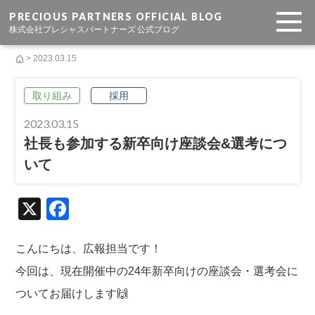
PRECIOUS PARTNERS OFFICIAL BLOG
株式会社プレシャスパートナーズ 公式ブログ
> 2023.03.15
取り組み
採用
2023.03.15
社長も参加する新卒向け座談会&選考につ
いて
X
F
a
c
こんにちは、広報担当です！
e
今回は、現在開催中の24年新卒向けの座談会・選考会に
b
ついてお届けします🙌