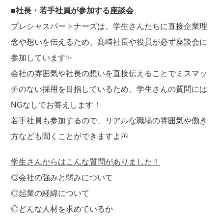
o
■社長・若手社員が参加する座談会
o
プレシャスパートナーズは、学生さんたちに直接企業理
k
念や想いを伝えるため、髙﨑社長や役員が必ず座談会に
参加しています✨
会社の雰囲気や社長の想いを直接伝えることでミスマッ
チのない採用を目指しているため、学生さんの質問には
NGなしでお答えします！
若手社員も参加するので、リアルな職場の雰囲気や働き
方なども聞くことができますよ🤲
学生さんからはこんな質問がありました！
◎会社の強みと弱みについて
◎起業の経緯について
◎どんな人材を求めているか