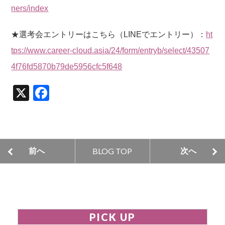
ners/index
★選考会エントリーはこちら（LINEでエントリー）：
ht
tps://www.career-cloud.asia/24/form/entryb/select/43507
4f76fd5870b79de5956cfc5f648
X
F
a
c
e
BLOG TOP
前へ
次へ
b
o
o
k
PICK UP