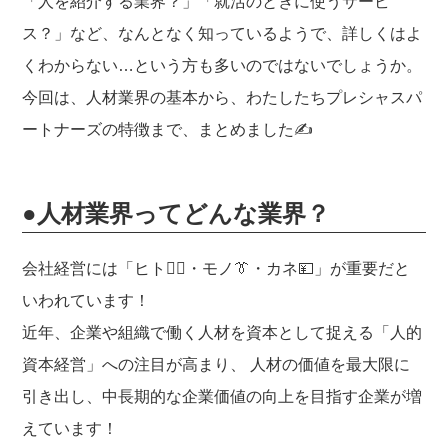
o
「人を紹介する業界？」「就活のときに使うサービ
o
ス？」など、なんとなく知っているようで、詳しくはよ
k
くわからない…という方も多いのではないでしょうか。
今回は、人材業界の基本から、わたしたちプレシャスパ
ートナーズの特徴まで、まとめました✍️
●人材業界ってどんな業界？
会社経営には「ヒト🙋‍♀️・モノ👔・カネ💴」が重要だと
いわれています！
近年、企業や組織で働く人材を資本として捉える「人的
資本経営」への注目が高まり、 人材の価値を最大限に
引き出し、中長期的な企業価値の向上を目指す企業が増
えています！