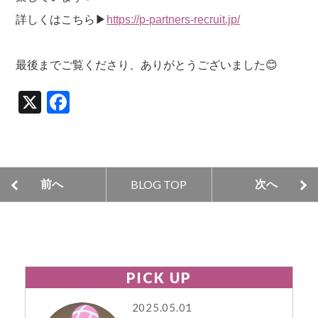
詳しくはこちら▶
https://p-partners-recruit.jp/
最後までご覧くださり、ありがとうございました😊
X
F
a
c
e
BLOG TOP
前へ
次へ
b
o
o
k
PICK UP
2025.05.01