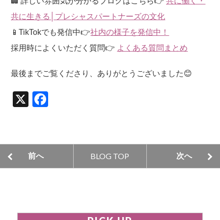
🏢 詳しい雰囲気が分かるブログはこちら👉
共に働く・
共に生きる│プレシャスパートナーズの文化
📱TikTokでも発信中👉
社内の様子を発信中！
採用時によくいただく質問👉
よくある質問まとめ
最後までご覧くださり、ありがとうございました😊
X
F
a
c
e
BLOG TOP
前へ
次へ
b
o
o
k