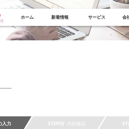
ホーム
新着情報
サービス
会
STEP02
ST
の入力
内容確認