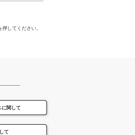
。
を押してください。
スに
関して
して