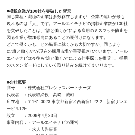
■掲載企業が100社を突破した背景
同じ業種・職種の企業は多数存在しますが、企業の違いが最も
現れるのは「人」です。アールエイチナビの掲載企業数が100社
を突破したことは、“誰と働くか”による雇用のミスマッチ防止を
図る企業が増加傾向にあることの裏付けになります。
どこで働くかも、どの職業に就くかも大切ですが、同じよう
に“誰と働くが”が現在の採用市場で重要視されています。アール
エイチナビは今後も“誰と働くか”による仕事探しを推奨し、採用
のスタンダードにしていく取り組みを続けてまいります。
■会社概要
商号 ：株式会社プレシャスパートナーズ
代表者 ：代表取締役 髙﨑 誠司
所在地 ：〒161-0023 東京都新宿区西新宿1-22-2 新宿サンエ
ービル12F
設立 ：2008年4月23日
事業内容：・アールエイチナビの運営
・求人広告事業