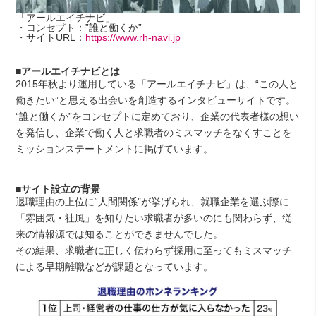
「アールエイチナビ」
・コンセプト：”誰と働くか”
・サイトURL：
https://www.rh-navi.jp
■アールエイチナビとは
2015年秋より運用している「アールエイチナビ」は、“この人と
働きたい”と思える出会いを創造するインタビューサイトです。
“誰と働くか”をコンセプトに定めており、企業の代表者様の想い
を発信し、企業で働く人と求職者のミスマッチをなくすことを
ミッションステートメントに掲げています。
■サイト設立の背景
退職理由の上位に“人間関係”が挙げられ、就職企業を選ぶ際に
「雰囲気・社風」を知りたい求職者が多いのにも関わらず、従
来の情報源では知ることができませんでした。
その結果、求職者に正しく伝わらず採用に至ってもミスマッチ
による早期離職などが課題となっています。