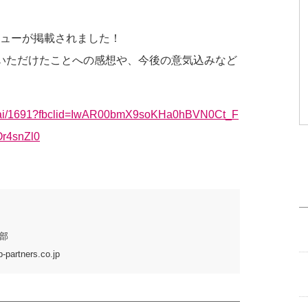
ューが掲載されました！
いただけたことへの感想や、今後の意気込みなど
gyoukai/1691?fbclid=IwAR00bmX9soKHa0hBVN0Ct_F
r4snZl0
部
partners.co.jp