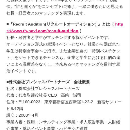
催。“誰と働くか“をコンセプトに掲げ、一緒に働きたいと思える
社長・経営者とのマッチングを実現します。
■『Recruit Audition(リクルートオーディション) 』とは（
http
s://www.rh-navi.com/recruit-audition
）
社長・経営者と学生がマッチングする就活イベントです。
オーディション形式の就活イベントとなり、社長から選ばれた
学生は特別食事会へご招待。また企業独自の「特別パスチケッ
ト」をゲットできるチャンスも。企業と学生における目的の違
いによる温度差をなくし、本来あるべきマッチングを目指す就
活イベントです。
■株式会社プレシャスパートナーズ 会社概要
社名：株式会社プレシャスパートナーズ
代表：代表取締役社長 CEO 髙﨑 誠司
住所：〒160-0023 東京都新宿区西新宿1-22-2 新宿サンエー
ビル12階
設立：2008年4月
事業内容：採用コンサルティング事業・求人広告事業・人財紹
介事業・就活イベント事業・ハピテクの運営