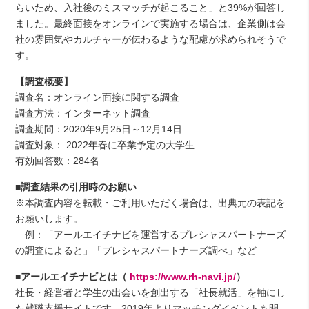
らいため、入社後のミスマッチが起こること」と39%が回答し
ました。最終面接をオンラインで実施する場合は、企業側は会
社の雰囲気やカルチャーが伝わるような配慮が求められそうで
す。
【調査概要】
調査名：オンライン面接に関する調査
調査方法：インターネット調査
調査期間：2020年9月25日～12月14日
調査対象： 2022年春に卒業予定の大学生
有効回答数：284名
■調査結果の引用時のお願い
※本調査内容を転載・ご利用いただく場合は、出典元の表記を
お願いします。
例：「アールエイチナビを運営するプレシャスパートナーズ
の調査によると」「プレシャスパートナーズ調べ」など
■アールエイチナビとは（
https://www.rh-navi.jp/
）
社長・経営者と学生の出会いを創出する「社長就活」を軸にし
た就職支援サイトです。2019年よりマッチングイベントも開