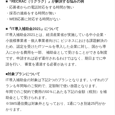
■『RECRAC（リクラク）』が解決する悩みの例
・応募者からの電話対応をする時間が無い
・採否の連絡をする時間が無い
・WEB応募に対応する時間がない
■『IT導入補助金2021』について
IT導入補助金2021とは、経済産業省が実施している中小企業・
小規模事業者・個人事業者向けに ビジネスにおける課題解決の
ため、認定を受けたITツールを導入した企業に対し、国から導
入にかかる費用を一部、 補助金として受けることができる制度
です。申請すれば必ず還付されるわけではなく、期日までに申
請を行い、 審査を通過する必要があります。
■対象プランについて
IT導入補助金の対象は下記2つのプランとなります。いずれのプ
ランも年間毎のご契約で、定額制で使い放題となります。
年間でのご契約で費用の50％にあたる下記の金額（税別）を補
助金として受けられます。
※SMS通信費は対象外となっており、1通につき別途25円がか
かります。