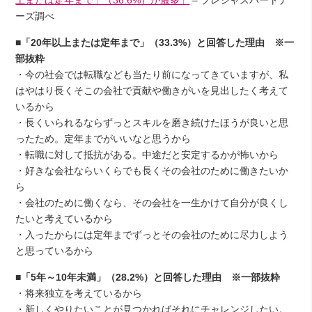
上または定年まで」（36.6%）が最多」
– プレシャスパートナ
ーズ調べ
■「20年以上または定年まで」（33.3%）と回答した理由 ※一
部抜粋
・今の社会では転職なども当たり前になってきていますが、私
はやはり長くそこの会社で貢献や働きがいを見出したく考えて
いるから
・長くいられるならずっとスキルを磨き続けたほうが良いと思
ったため。定年までがいいなと思うから
・転職に対して抵抗がある。中途だと安定するかが怖いから
・好きな会社ならいくらでも長くその会社のために働きたいか
ら
・会社のために働くなら、その会社を一生かけて自分が良くし
たいと考えているから
・入ったからには定年までずっとその会社のために尽力しよう
と思っているから
■「5年～10年未満」（28.2%）と回答した理由 ※一部抜粋
・将来独立を考えているから
・新しくやりたいことが見つかればそれにチャレンジしたい。