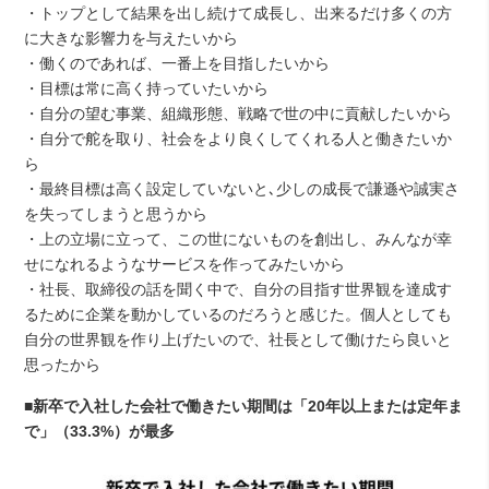
・トップとして結果を出し続けて成長し、出来るだけ多くの方
に大きな影響力を与えたいから
・働くのであれば、一番上を目指したいから
・目標は常に高く持っていたいから
・自分の望む事業、組織形態、戦略で世の中に貢献したいから
・自分で舵を取り、社会をより良くしてくれる人と働きたいか
ら
・最終目標は高く設定していないと､少しの成長で謙遜や誠実さ
を失ってしまうと思うから
・上の立場に立って、この世にないものを創出し、みんなが幸
せになれるようなサービスを作ってみたいから
・社長、取締役の話を聞く中で、自分の目指す世界観を達成す
るために企業を動かしているのだろうと感じた。個人としても
自分の世界観を作り上げたいので、社長として働けたら良いと
思ったから
■新卒で入社した会社で働きたい期間は「20年以上または定年ま
で」（33.3%）が最多