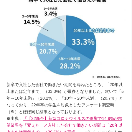
新卒で入社した会社で働きたい期間を尋ねたところ、「20年以
上または定年まで」（33.3%）が最多となりました。次いで「5
年～10年未満」（28.2%）、「10年～20年未満」（20.7％）と
なっており、22年卒の学生を対象としたアンケート調査時
（※）とほぼ同じ結果となっております。
※出典：​
「【22新卒】新型コロナウイルスの影響で14.9%が志
望業界を「変えた」／入社した会社で働きたい期間は「20年以