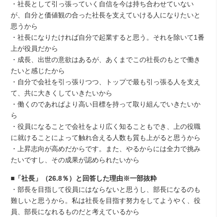
・社長として引っ張っていく自信を今は持ち合わせていない
が、自分と価値観の合った社長を支えていける人になりたいと
思うから
・社長になりたければ自分で起業すると思う。それを除いて1番
上が役員だから
・成長、出世の意欲はあるが、あくまでこの社長のもとで働き
たいと感じたから
・自分で会社を引っ張りつつ、トップで最も引っ張る人を支え
て、共に大きくしていきたいから
・働くのであればより高い目標を持って取り組んでいきたいか
ら
・役員になることで会社をより広く知ることもでき、上の役職
に就けることによって触れ合える人数も質も上がると思うから
・上昇志向が高めだからです。また、やるからには全力で挑み
たいですし、その成果が認められたいから
■「社長」（26.8％）と回答した理由※一部抜粋
・部長を目指して役員にはならないと思うし、部長になるのも
難しいと思うから。私は社長を目指す努力をしてようやく、役
員、部長になれるものだと考えているから