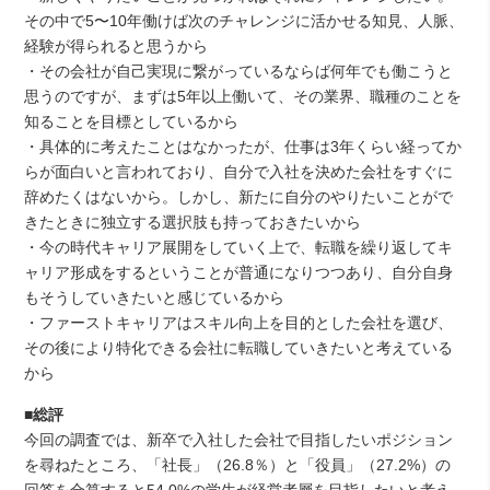
その中で5〜10年働けば次のチャレンジに活かせる知見、人脈、
経験が得られると思うから
・その会社が自己実現に繋がっているならば何年でも働こうと
思うのですが、まずは5年以上働いて、その業界、職種のことを
知ることを目標としているから
・具体的に考えたことはなかったが、仕事は3年くらい経ってか
らが面白いと言われており、自分で入社を決めた会社をすぐに
辞めたくはないから。しかし、新たに自分のやりたいことがで
きたときに独立する選択肢も持っておきたいから
・今の時代キャリア展開をしていく上で、転職を繰り返してキ
ャリア形成をするということが普通になりつつあり、自分自身
もそうしていきたいと感じているから
・ファーストキャリアはスキル向上を目的とした会社を選び、
その後により特化できる会社に転職していきたいと考えている
から
■総評
今回の調査では、新卒で入社した会社で目指したいポジション
を尋ねたところ、「社長」（26.8％）と「役員」（27.2%）の