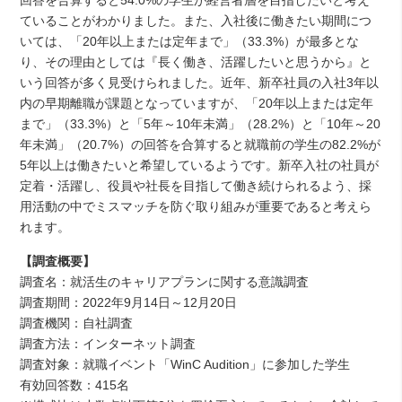
回答を合算すると54.0%の学生が経営者層を目指したいと考え
ていることがわかりました。また、入社後に働きたい期間につ
いては、「20年以上または定年まで」（33.3%）が最多とな
り、その理由としては『長く働き、活躍したいと思うから』と
いう回答が多く見受けられました。近年、新卒社員の入社3年以
内の早期離職が課題となっていますが、「20年以上または定年
まで」（33.3%）と「5年～10年未満」（28.2%）と「10年～20
年未満」（20.7%）の回答を合算すると就職前の学生の82.2%が
5年以上は働きたいと希望しているようです。新卒入社の社員が
定着・活躍し、役員や社長を目指して働き続けられるよう、採
用活動の中でミスマッチを防ぐ取り組みが重要であると考えら
れます。
【調査概要】
調査名：就活生のキャリアプランに関する意識調査
調査期間：2022年9月14日～12月20日
調査機関：自社調査
調査方法：インターネット調査
調査対象：就職イベント「WinC Audition」に参加した学生
有効回答数：415名