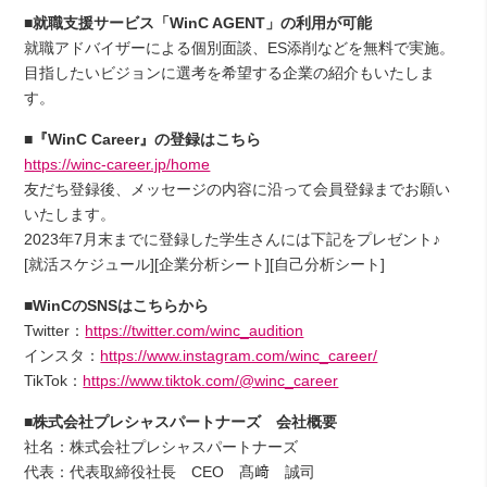
■就職支援サービス「WinC AGENT」の利用が可能
就職アドバイザーによる個別面談、ES添削などを無料で実施。
目指したいビジョンに選考を希望する企業の紹介もいたしま
す。
■『WinC Career』の登録はこちら
https://winc-career.jp/home
友だち登録後、メッセージの内容に沿って会員登録までお願い
いたします。
2023年7月末までに登録した学生さんには下記をプレゼント♪
[就活スケジュール][企業分析シート][自己分析シート]
■
WinCのSNSはこちらから
Twitter：
https://twitter.com/winc_audition
インスタ：
https://www.instagram.com/winc_career/
TikTok：
https://www.tiktok.com/@winc_career
■株式会社プレシャスパートナーズ 会社概要
社名：株式会社プレシャスパートナーズ
代表：代表取締役社長 CEO 髙﨑 誠司