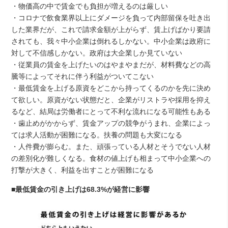
・物価高の中で賃金でも負担が増えるのは厳しい
・コロナで飲食業界以上にダメージを負って内部留保を吐き出
した業界だが、これで請求金額が上がらず、賃上げばかり要請
されても、我々中小企業は倒れるしかない。中小企業は政府に
対して不信感しかない。政府は大企業しか見ていない
・従業員の賃金を上げたいのはやまやまだが、材料費などの高
騰等によってそれに伴う利益がついてこない
・最低賃金を上げる原資をどこから持ってくるのかを先に決め
て欲しい。原資がない状態だと、企業がリストラや採用を抑え
るなど、結局は労働者にとって不利な流れになる可能性もある
・歯止めがかからず、賃金アップの競争がうまれ、企業によっ
ては求人活動が困難になる。扶養の問題も大変になる
・人件費が膨らむ。また、頑張っている人材とそうでない人材
の差別化が難しくなる。食材の値上げも相まって中小企業への
打撃が大きく、利益を出すことが困難になる
■最低賃金の引き上げは68.3%が経営に影響