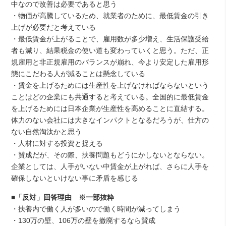
中なので改善は必要であると思う
・物価が高騰しているため、就業者のために、最低賃金の引き
上げが必要だと考えている
・最低賃金が上がることで、雇用数が多少増え、生活保護受給
者も減り、結果税金の使い道も変わっていくと思う。ただ、正
規雇用と非正規雇用のバランスが崩れ、今より安定した雇用形
態にこだわる人が減ることは懸念している
・賃金を上げるためには生産性を上げなければならないという
ことはどの企業にも共通すると考えている。全国的に最低賃金
を上げるためには日本企業が生産性を高めることに直結する。
体力のない会社には大きなインパクトとなるだろうが、仕方の
ない自然淘汰かと思う
・人材に対する投資と捉える
・賛成だが、その際、扶養問題もどうにかしないとならない。
企業としては、人手がいない中賃金が上がれば、さらに人手を
確保しないといけない事に矛盾を感じる
■
「反対」回答理由 ※一部抜粋
・扶養内で働く人が多いので働く時間が減ってしまう
・130万の壁、106万の壁を撤廃するなら賛成