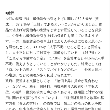
■総評
今回の調査では、最低賃金の引き上げに関して62.8 %が「賛
成」、37.2 %が「反対」であるということがわかりました。物
品の値上げが労働者の生活をますます圧迫していることを背景
に、企業側も最低賃金引き上げの必要性を感じているようで
す。一方、最低賃金の引き上げにより人手不足になると思うか
を尋ねたところ、39.9%が「人手不足になると思う」と回答を
し、人手不足に対して対策を「準備をしている」（26.7%）と
「これから準備する予定」（17.8%）を合算すると44.5%が人手
不足に備えようとしていることがわかりました。対策としては
「ロボットの導入」「スキマバイトなどの活用」「外国人雇用
の増加」などの回答が多く見受けられます。
政府に要望する支援としては、「物価上昇に賃金が見合わな
い」などから、税金、保険料、消費税周りの改善や「年収の
壁」の緩和・撤廃を求める声が多くあがり、採用難に対する”採
用に関わる支援”も目立っています。 「経済財政運営と改革の基
本方針（骨太の方針）」の原案では、賃上げの流れの拡大を図
るため、中小企業が賃金を引き上げられる環境の整備に取り組