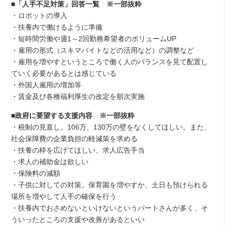
■「人手不足対策」回答一覧 ※一部抜粋
・ロボットの導入
・扶養内で働けるように準備
・短時間労働や週1～2回勤務希望者のボリュームUP
・雇用の形式（スキマバイトなどの活用など）の調整など
・雇用を増やすというところで働く人のバランスを見て配置し
ていく必要があるとは感じている
・外国人雇用の増加等
・賃金及び各種福利厚生の改定を順次実施
■政府に要望する支援内容 ※一部抜粋
・税制の見直し。106万、130万の壁をなくしてほしい。また、
社会保障費の企業負担の軽減策を求める
・扶養の枠を広げてほしい、求人広告手当
・求人の補助金は欲しい
・保険料の減額
・子供に対しての対策。保育園を増やすか、土日も預けられる
場所を増やして人手の確保を行う
・扶養内でおさめないといけないというパートさんが多く、そ
ういったところの支援や改善があるといい