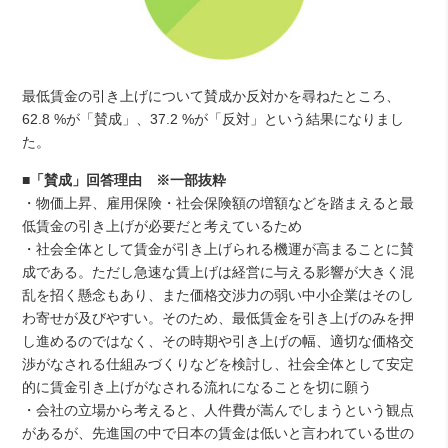
最低賃金の引き上げについて賛成か反対かを尋ねたところ、
62.8 %が「賛成」、37.2 %が「反対」という結果になりまし
た。
■
「賛成」回答理由 ※一部抜粋
・物価上昇、雇用保険・社会保険額の増額などを踏まえると最
低賃金の引き上げが必要だと考えているため
・社会全体として賃金が引き上げられる機運が高まることに賛
成である。ただし急速な賃上げは経営に与える影響が大きく混
乱を招く懸念もあり、また価格交渉力の弱い中小企業はそのし
わ寄せが及びやすい。そのため、最低賃金を引き上げのみを押
し進めるのではなく、その時期や引き上げの幅、適切な価格交
渉がなされる仕組みづくりなどを検討し、社会全体として安定
的に賃金引き上げがなされる流れになることを切に願う
・会社の立場から考えると、人件費が嵩んでしまうという観点
があるが、先進国の中で日本の賃金は低いと言われている世の