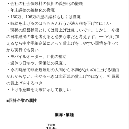
・会社の社会保険料の負担の義務化の撤廃
・年末調整の義務化の撤廃
・130万、106万の壁の緩和もしくは撤廃
・時給を上げるのはもちろん行うが法人税を下げてほしい
・現状の経営状況としては賃上げは厳しいです。しかし、今後
の日本経済の事を考えると必要な事だと考えます。一つ付け加
えるなら中小零細企業にとって賃上げをしやすい環境を作って
から実行でも良い
・モバイルオーダー、IT化の補助
・週休３日制や、労働法の見直し
・今の時給で非正規雇用の人間から不満がないのに上げる理由
がわからない。今やるべきは非正規の賃上げではなく、社員層
の賃上げをするべき
・上げる意味を明確に示して欲しい
■回答企業の属性