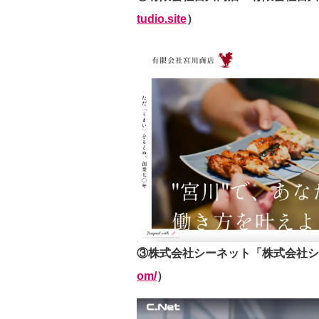
tudio.site
）
③株式会社シーネット「株式会社シ
om/
）