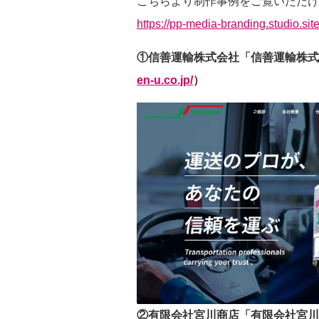
こちらより制作事例をご覧いただけ
https://pp-media-branding.studio.sit
①信善運輸株式会社「信善運輸株式
en-u.co.jp/
）
②有限会社宮川商店「有限会社宮川