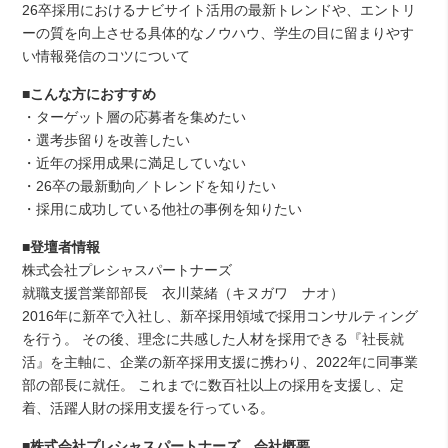
26卒採用におけるナビサイト活用の最新トレンドや、エントリ
ーの質を向上させる具体的なノウハウ、学生の目に留まりやす
い情報発信のコツについて
■
こんな方におすすめ
・ターゲット層の応募者を集めたい
・選考歩留りを改善したい
・近年の採用成果に満足していない
・26卒の最新動向／トレンドを知りたい
・採用に成功している他社の事例を知りたい
■
登壇者情報
株式会社プレシャスパートナーズ
就職支援営業部部長 衣川菜緒（キヌガワ ナオ）
2016年に新卒で入社し、新卒採用領域で採用コンサルティング
を行う。 その後、理念に共感した人材を採用できる『社長就
活』を主軸に、企業の新卒採用支援に携わり、2022年に同事業
部の部長に就任。 これまでに数百社以上の採用を支援し、定
着、活躍人財の採用支援を行っている。
■
株式会社プレシャスパートナーズ 会社概要