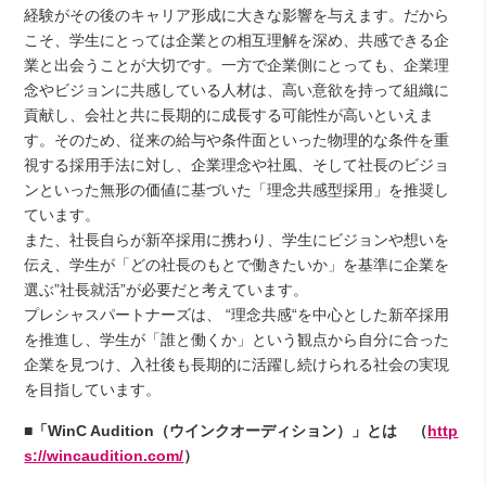
経験がその後のキャリア形成に大きな影響を与えます。だから
こそ、学生にとっては企業との相互理解を深め、共感できる企
業と出会うことが大切です。一方で企業側にとっても、企業理
念やビジョンに共感している人材は、高い意欲を持って組織に
貢献し、会社と共に長期的に成長する可能性が高いといえま
す。そのため、従来の給与や条件面といった物理的な条件を重
視する採用手法に対し、企業理念や社風、そして社長のビジョ
ンといった無形の価値に基づいた「理念共感型採用」を推奨し
ています。
また、社長自らが新卒採用に携わり、学生にビジョンや想いを
伝え、学生が「どの社長のもとで働きたいか」を基準に企業を
選ぶ”社長就活”が必要だと考えています。
プレシャスパートナーズは、 “理念共感“を中心とした新卒採用
を推進し、学生が「誰と働くか」という観点から自分に合った
企業を見つけ、入社後も長期的に活躍し続けられる社会の実現
を目指しています。
■「WinC Audition（ウインクオーディション）」とは （
http
s://wincaudition.com/
）