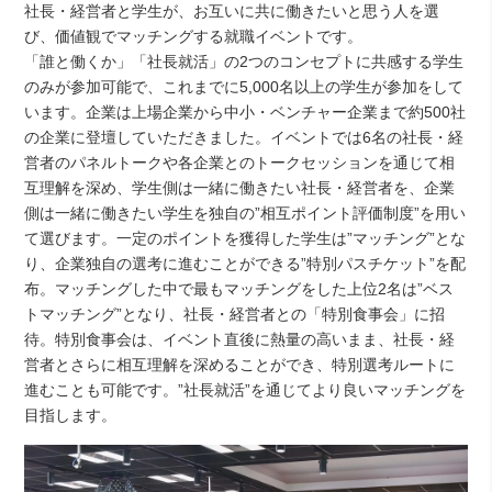
社長・経営者と学生が、お互いに共に働きたいと思う人を選
び、価値観でマッチングする就職イベントです。
「誰と働くか」「社長就活」の2つのコンセプトに共感する学生
のみが参加可能で、これまでに5,000名以上の学生が参加をして
います。企業は上場企業から中小・ベンチャー企業まで約500社
の企業に登壇していただきました。イベントでは6名の社長・経
営者のパネルトークや各企業とのトークセッションを通じて相
互理解を深め、学生側は一緒に働きたい社長・経営者を、企業
側は一緒に働きたい学生を独自の”相互ポイント評価制度”を用い
て選びます。一定のポイントを獲得した学生は”マッチング”とな
り、企業独自の選考に進むことができる”特別パスチケット”を配
布。マッチングした中で最もマッチングをした上位2名は”ベス
トマッチング”となり、社長・経営者との「特別食事会」に招
待。特別食事会は、イベント直後に熱量の高いまま、社長・経
営者とさらに相互理解を深めることができ、特別選考ルートに
進むことも可能です。”社長就活”を通じてより良いマッチングを
目指します。