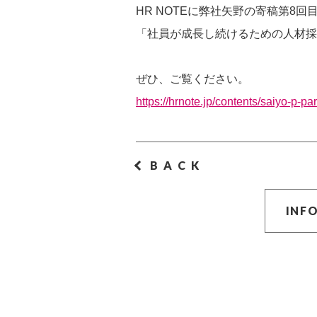
HR NOTEに弊社矢野の寄稿第8
「社員が成長し続けるための人材採
ぜひ、ご覧ください。
https://hrnote.jp/contents/saiyo-p-p
BACK
INF