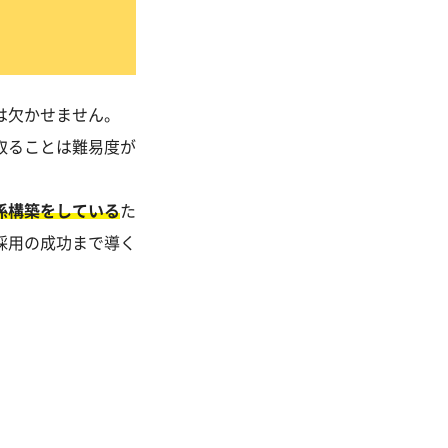
は欠かせません。
取ることは難易度が
係構築をしている
た
採用の成功まで導く