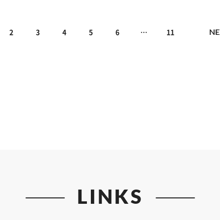
NE
2
3
4
5
6
…
11
LINKS