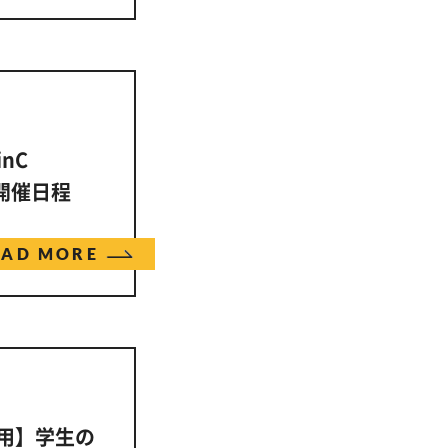
nC
』開催日程
EAD MORE
採用】学生の