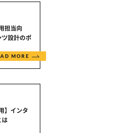
採用担当向
ンツ設計のポ
EAD MORE
採用】インタ
とは