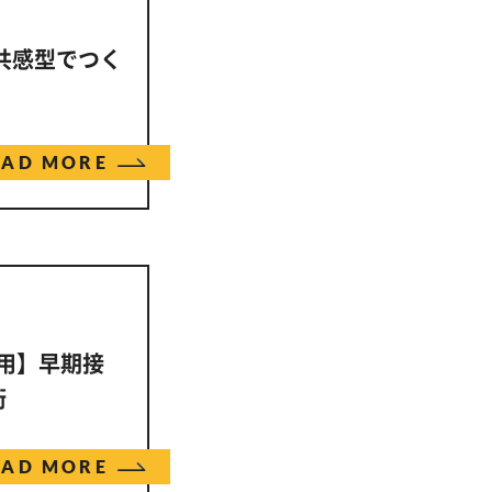
念共感型でつく
EAD MORE
採用】早期接
術
EAD MORE