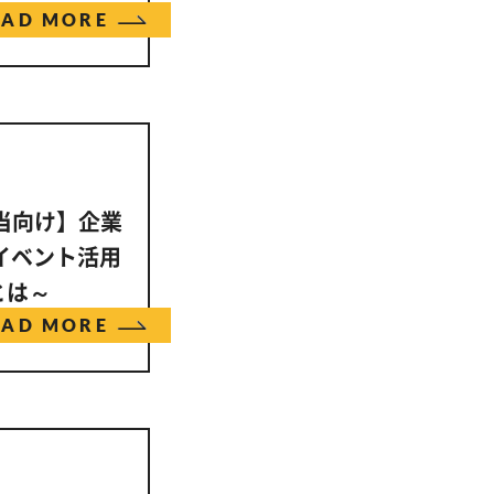
EAD MORE
担当向け】企業
イベント活用
とは～
EAD MORE