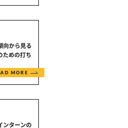
の傾向から見る
のための打ち
EAD MORE
ーインターンの