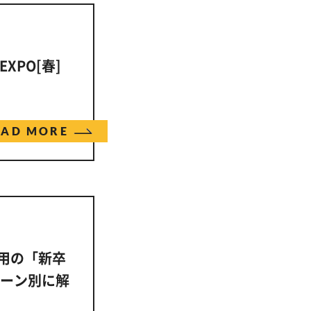
XPO[春]
EAD MORE
採用の「新卒
ターン別に解