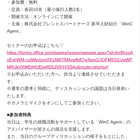
・参加費：無料
・定員：各回10名（最小催行人数2名）
・開催方法：オンラインにて開催
・主催：株式会社プレシャスパートナーズ 新卒人財紹介「WinC
Agent」
セミナーのお申込はこちら▽
https://forms.office.com/pages/responsepage.aspx?id=bn9lrzoA
xEyhWM-cstWtoIzmX91AM7RMvwfb87wXew1UOFM5S1UwWF
NRUkVXWEtHOEIwR05JV0Y4SS4u&route=shorturl
※お申込みいただいた方へ、担当より連絡させていただきま
す。
※通常の選考と同様に、ディスカッションの議題は当日発表い
たします。
※カメラとマイクをオンにしてご参加ください。
■参加者特典
当日は、学生の就職活動をサポートしている「WinC Agent」の
アドバイザーが皆さんの就活を支援します。
また、当日のグループディスカッションの様子をもとにした、