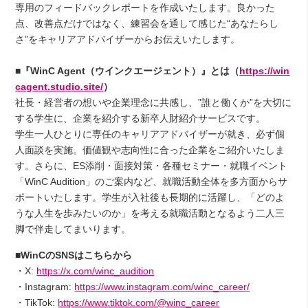
専用のフィードバックレポートを作成いたします。良かった
点、改善点だけではなく、練習会を通して感じた“あなたらし
さ”をキャリアアドバイザーからお伝えいたします。
■『WinC Agent（ウインクエージェント）』とは（
https://win
cagent.studio.site/
）
社長・経営者の想いや企業理念に共感し、”誰と働くか”を大切に
する学生に、企業を紹介する新卒人財紹介サービスです。
学生一人ひとりに専任のキャリアアドバイザーが就き、必ず個
人面談を実施。価値観や志向性に合った企業をご紹介いたしま
す。さらに、ES添削・面接対策・各種セミナー・就職イベント
「WinC Audition」のご案内など、就職活動全体を多方面からサ
ポートいたします。学生が入社後も長期的に活躍し、「どのよ
うな人生を歩みたいのか」を考える就職活動となるよう二人三
脚で伴走してまいります。
■WinCのSNSはこちらから
・X:
https://x.com/winc_audition
・Instagram:
https://www.instagram.com/winc_career/
・TikTok:
https://www.tiktok.com/@winc_career