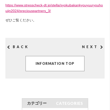
https://www.stresscheck-dt.jp/stella/syokubakankyouyuuryouho
ujin2024/preciouspartners_3/
ぜひご覧ください。
BACK
NEXT
INFORMATION TOP
CATEGORIES
カテゴリー