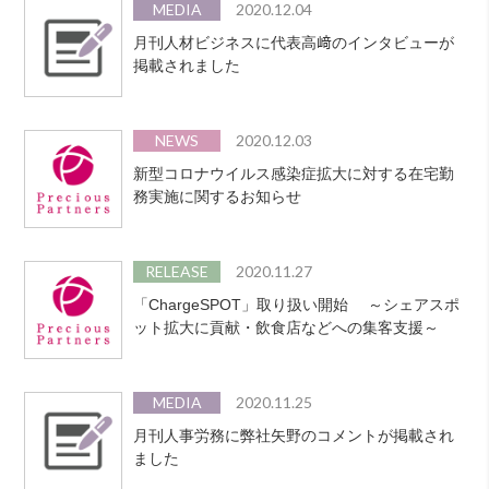
MEDIA
2020.12.04
月刊人材ビジネスに代表高﨑のインタビューが
掲載されました
NEWS
2020.12.03
新型コロナウイルス感染症拡大に対する在宅勤
務実施に関するお知らせ
RELEASE
2020.11.27
「ChargeSPOT」取り扱い開始 ～シェアスポ
ット拡大に貢献・飲食店などへの集客支援～
MEDIA
2020.11.25
月刊人事労務に弊社矢野のコメントが掲載され
ました