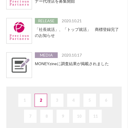
ナー代理店を募集開始
RELEASE
2020.10.21
「社長就活」、「トップ就活」 商標登録完了
のお知らせ
MEDIA
2020.10.17
MONEYzineに調査結果が掲載されました
1
2
3
4
5
6
7
8
9
10
11